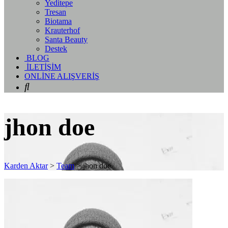
Yeditepe
Tresan
Biotama
Krauterhof
Santa Beauty
Destek
BLOG
İLETİŞİM
ONLİNE ALIŞVERİŞ
jhon doe
Karden Aktar
>
Team
>
jhon doe