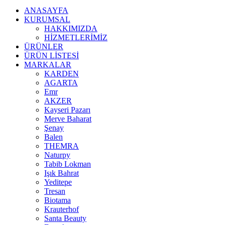
ANASAYFA
KURUMSAL
HAKKIMIZDA
HİZMETLERİMİZ
ÜRÜNLER
ÜRÜN LİSTESİ
MARKALAR
KARDEN
AGARTA
Emr
AKZER
Kayseri Pazarı
Merve Baharat
Şenay
Balen
THEMRA
Naturpy
Tabib Lokman
Işık Bahrat
Yeditepe
Tresan
Biotama
Krauterhof
Santa Beauty