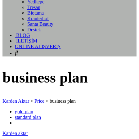
Yeditepe
Tresan
Biotama
Krauterhof
Santa Beauty
Destek
BLOG
İLETİŞİM
ONLİNE ALIŞVERİŞ
business plan
Karden Aktar
>
Price
>
business plan
gold plan
standard plan
Karden aktar