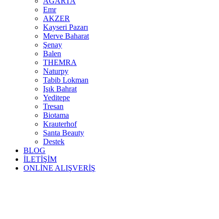
AGARTA
Emr
AKZER
Kayseri Pazarı
Merve Baharat
Şenay
Balen
THEMRA
Naturpy
Tabib Lokman
Işık Bahrat
Yeditepe
Tresan
Biotama
Krauterhof
Santa Beauty
Destek
BLOG
İLETİŞİM
ONLİNE ALIŞVERİŞ