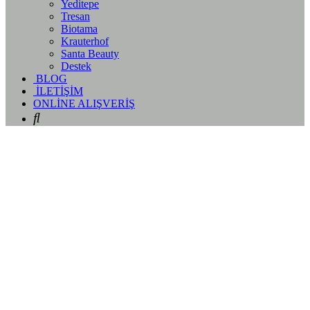
Yeditepe
Tresan
Biotama
Krauterhof
Santa Beauty
Destek
BLOG
İLETİŞİM
ONLİNE ALIŞVERİŞ