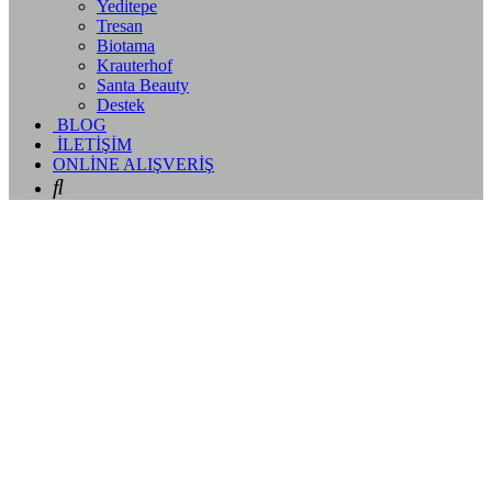
Yeditepe
Tresan
Biotama
Krauterhof
Santa Beauty
Destek
BLOG
İLETİŞİM
ONLİNE ALIŞVERİŞ