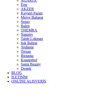
AGARTA
Emr
AKZER
Kayseri Pazarı
Merve Baharat
Şenay
Balen
THEMRA
Naturpy
Tabib Lokman
Işık Bahrat
Yeditepe
Tresan
Biotama
Krauterhof
Santa Beauty
Destek
BLOG
İLETİŞİM
ONLİNE ALIŞVERİŞ