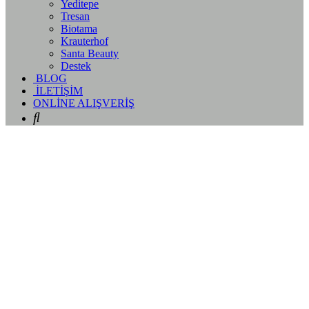
Yeditepe
Tresan
Biotama
Krauterhof
Santa Beauty
Destek
BLOG
İLETİŞİM
ONLİNE ALIŞVERİŞ