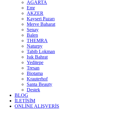
AGARTA
Emr
AKZER
Kayseri Pazarı
Merve Baharat
Şenay
Balen
THEMRA
Naturpy
Tabib Lokman
Işık Bahrat
Yeditepe
Tresan
Biotama
Krauterhof
Santa Beauty
Destek
BLOG
İLETİŞİM
ONLİNE ALIŞVERİŞ