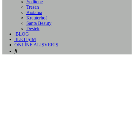
Yeditepe
Tresan
Biotama
Krauterhof
Santa Beauty
Destek
BLOG
İLETİŞİM
ONLİNE ALIŞVERİŞ