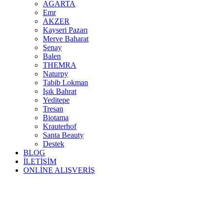
AGARTA
Emr
AKZER
Kayseri Pazarı
Merve Baharat
Şenay
Balen
THEMRA
Naturpy
Tabib Lokman
Işık Bahrat
Yeditepe
Tresan
Biotama
Krauterhof
Santa Beauty
Destek
BLOG
İLETİŞİM
ONLİNE ALIŞVERİŞ