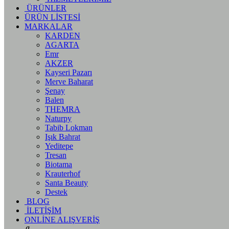
ÜRÜNLER
ÜRÜN LİSTESİ
MARKALAR
KARDEN
AGARTA
Emr
AKZER
Kayseri Pazarı
Merve Baharat
Şenay
Balen
THEMRA
Naturpy
Tabib Lokman
Işık Bahrat
Yeditepe
Tresan
Biotama
Krauterhof
Santa Beauty
Destek
BLOG
İLETİŞİM
ONLİNE ALIŞVERİŞ