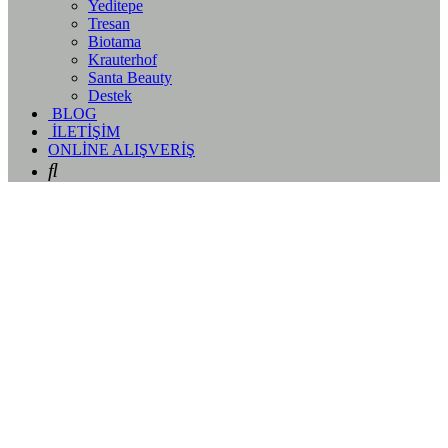
Yeditepe
Tresan
Biotama
Krauterhof
Santa Beauty
Destek
BLOG
İLETİŞİM
ONLİNE ALIŞVERİŞ