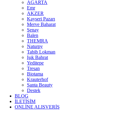
AGARTA
Emr
AKZER
Kayseri Pazarı
Merve Baharat
Şenay
Balen
THEMRA
Naturpy
Tabib Lokman
Işık Bahrat
Yeditepe
Tresan
Biotama
Krauterhof
Santa Beauty
Destek
BLOG
İLETİŞİM
ONLİNE ALIŞVERİŞ