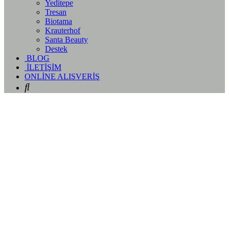
Yeditepe
Tresan
Biotama
Krauterhof
Santa Beauty
Destek
BLOG
İLETİŞİM
ONLİNE ALIŞVERİŞ