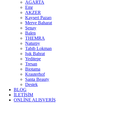
AGARTA
Emr
AKZER
Kayseri Pazarı
Merve Baharat
Şenay
Balen
THEMRA
Naturpy
Tabib Lokman
Işık Bahrat
Yeditepe
Tresan
Biotama
Krauterhof
Santa Beauty
Destek
BLOG
İLETİŞİM
ONLİNE ALIŞVERİŞ