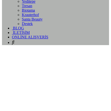
Yeditepe
Tresan
Biotama
Krauterhof
Santa Beauty
Destek
BLOG
İLETİŞİM
ONLİNE ALIŞVERİŞ