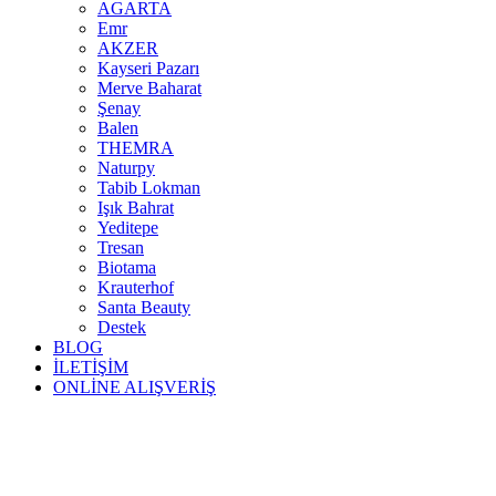
AGARTA
Emr
AKZER
Kayseri Pazarı
Merve Baharat
Şenay
Balen
THEMRA
Naturpy
Tabib Lokman
Işık Bahrat
Yeditepe
Tresan
Biotama
Krauterhof
Santa Beauty
Destek
BLOG
İLETİŞİM
ONLİNE ALIŞVERİŞ