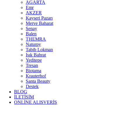
AGARTA
Emr
AKZER
Kayseri Pazarı
Merve Baharat
Şenay
Balen
THEMRA
Naturpy
Tabib Lokman
Işık Bahrat
Yeditepe
Tresan
Biotama
Krauterhof
Santa Beauty
Destek
BLOG
İLETİŞİM
ONLİNE ALIŞVERİŞ