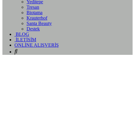
Yeditepe
Tresan
Biotama
Krauterhof
Santa Beauty
Destek
BLOG
İLETİŞİM
ONLİNE ALIŞVERİŞ