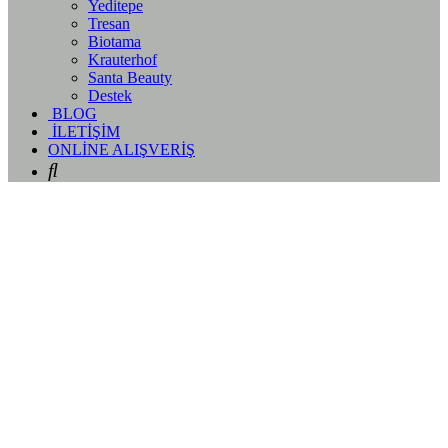
Yeditepe
Tresan
Biotama
Krauterhof
Santa Beauty
Destek
BLOG
İLETİŞİM
ONLİNE ALIŞVERİŞ