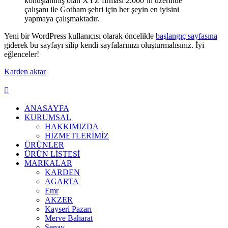
konuşlanmış olan XYZ firması 2.000’in üzerinde
çalışanı ile Gotham şehri için her şeyin en iyisini
yapmaya çalışmaktadır.
Yeni bir WordPress kullanıcısı olarak öncelikle
başlangıç sayfasına
giderek bu sayfayı silip kendi sayfalarınızı oluşturmalısınız. İyi
eğlenceler!
Karden aktar
ANASAYFA
KURUMSAL
HAKKIMIZDA
HİZMETLERİMİZ
ÜRÜNLER
ÜRÜN LİSTESİ
MARKALAR
KARDEN
AGARTA
Emr
AKZER
Kayseri Pazarı
Merve Baharat
Şenay