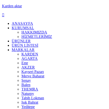
Karden aktar
ANASAYFA
KURUMSAL
HAKKIMIZDA
HİZMETLERİMİZ
ÜRÜNLER
ÜRÜN LİSTESİ
MARKALAR
KARDEN
AGARTA
Emr
AKZER
Kayseri Pazarı
Merve Baharat
Şenay
Balen
THEMRA
Naturpy
Tabib Lokman
Işık Bahrat
Yeditepe