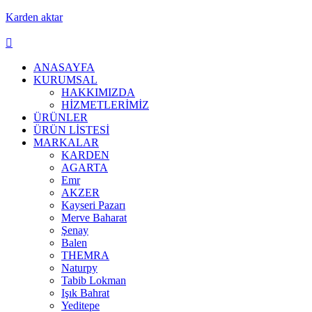
Karden aktar
ANASAYFA
KURUMSAL
HAKKIMIZDA
HİZMETLERİMİZ
ÜRÜNLER
ÜRÜN LİSTESİ
MARKALAR
KARDEN
AGARTA
Emr
AKZER
Kayseri Pazarı
Merve Baharat
Şenay
Balen
THEMRA
Naturpy
Tabib Lokman
Işık Bahrat
Yeditepe